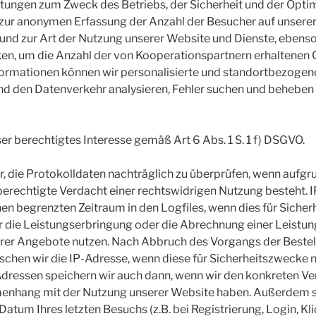
tungen zum Zweck des Betriebs, der Sicherheit und der Opti
zur anonymen Erfassung der Anzahl der Besucher auf unserer 
nd zur Art der Nutzung unserer Website und Dienste, ebenso
, um die Anzahl der von Kooperationspartnern erhaltenen C
ormationen können wir personalisierte und standortbezogene
nd den Datenverkehr analysieren, Fehler suchen und beheben
ser berechtigtes Interesse gemäß Art 6 Abs. 1 S. 1 f) DSGVO.
r, die Protokolldaten nachträglich zu überprüfen, wenn aufgr
berechtigte Verdacht einer rechtswidrigen Nutzung besteht. 
inen begrenzten Zeitraum in den Logfiles, wenn dies für Siche
r die Leistungserbringung oder die Abrechnung einer Leistung n
erer Angebote nutzen. Nach Abbruch des Vorgangs der Bestel
chen wir die IP-Adresse, wenn diese für Sicherheitszwecke 
P-Adressen speichern wir auch dann, wenn wir den konkreten Ve
enhang mit der Nutzung unserer Website haben. Außerdem spe
atum Ihres letzten Besuchs (z.B. bei Registrierung, Login, Kli