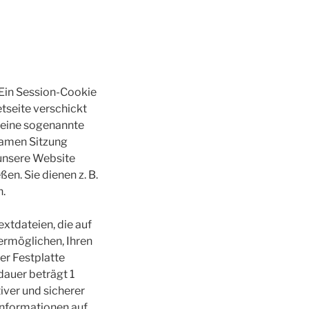
Ein Session-Cookie
etseite verschickt
t eine sogenannte
samen Sitzung
 unsere Website
n. Sie dienen z. B.
n.
xtdateien, die auf
ermöglichen, Ihren
er Festplatte
dauer beträgt 1
iver und sicherer
Informationen auf