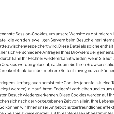
nannte Session-Cookies, um unsere Website zu optimieren. 
datei, die von den jeweiligen Servern beim Besuch einer Intern
latte zwischengespeichert wird. Diese Datei als solche enthäl
lcher sich verschiedene Anfragen Ihres Browsers der gemein
adurch kann Ihr Rechner wiedererkannt werden, wenn Sie auf
 Cookies werden gelöscht, nachdem Sie Ihren Browser schließe
 Warenkorbfunktion über mehrere Seiten hinweg nutzen könne
ringem Umfang auch persistente Cookies (ebenfalls kleine Te
legt werden), die auf Ihrem Endgerät verbleiben und es uns 
ten Besuch wiederzuerkennen. Diese Cookies werden auf Ihr
chen sich nach der vorgegebenen Zeit von allein. Ihre Lebens
 So können wir Ihnen unser Angebot nutzerfreundlicher, effekt
nen beispielsweise speziell auf Ihre Interessen abgestimmte 