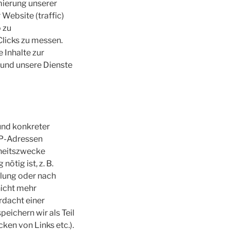
mierung unserer
Website (traffic)
 zu
licks zu messen.
 Inhalte zur
 und unsere Dienste
und konkreter
IP-Adressen
rheitszwecke
ötig ist, z. B.
lung oder nach
nicht mehr
rdacht einer
ichern wir als Teil
cken von Links etc.).